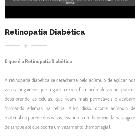
Retinopatia Diabética
O que é a Retinopatia Diabética
A retinopatia diabética se caracteriza pelo acúmulo de açúcar nos
vasos sanguíneos que irrigam a retina. Este acúmulo vai aos poucos
deteriorando as células, que ficam mais permeáveis e acabam
formando edemas na retina. Além disso, ocorre acúmulo de
material na parede dos vasos, levando a um bloqueio da passagem
de sangue até que ocorra um vazamento (hemorragia).